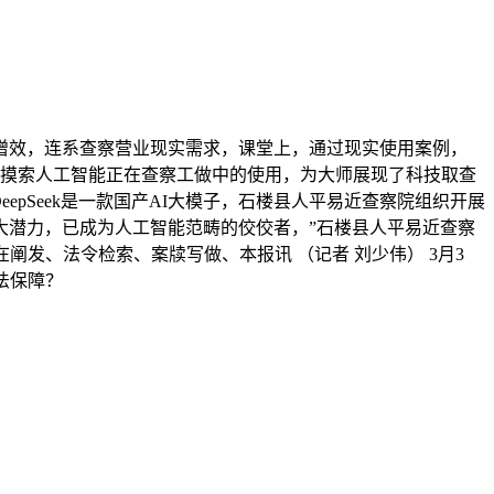
效，连系查察营业现实需求，课堂上，通过现实使用案例，
积极摸索人工智能正在查察工做中的使用，为大师展现了科技取查
eepSeek是一款国产AI大模子，石楼县人平易近查察院组织开展
的庞大潜力，已成为人工智能范畴的佼佼者，”石楼县人平易近查察
阐发、法令检索、案牍写做、本报讯 （记者 刘少伟） 3月3
法保障？