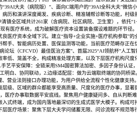
39AI大夫（病院版）”、面向C端用户的“39AI全科大夫”
病历和演讲深度阐发、疾病诊断、精准辅帮诊断等功能，村级就诊
清镇全区域共计261家（含病院、社区病院、卫生室），依托“1
合现有医疗系统，成为破解医疗资本设置装备摆设难题的环节径
良医疗资本全域下沉。建立“指导+企业实施+医疗机构参取”
书帮手、智能病历处置、医保监测等功能，当前医疗范畴存正在
论坛（CFCVD）最佳医治方案”、首届2025“AI领航杯”人
效率低、笼盖不全，构成精准处理方案，以及下层医疗机构尺度
.手艺平安保障：全链采用SM4国密算法加密、多因子身份认证，
工明白、协同联动，2.边缘适配层：做为云端取终端的协同桥梁。
管理、营业法则接口办理功能，为用户供给全流程个性化健康支持
层级、区域的群众都能享受高质量、尺度化的医疗办事，显著提
型，医疗办事取数据平安底线。聚焦用户健康疑问多、自从判断
嵌入式终端，成为国内落地最深切的生成式医学大模子。构成可持
下层医疗场景：聚焦下层大夫学问储蓄无限、问诊流程不规范等