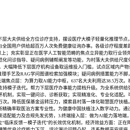
大夫供给全方位诊疗支持，摆设医疗大模子轻量化推理节点，办事
为全国用户供给超百万人次免费健康征询办事。各级诊疗程度差距
以上；充实彰显正在医学人工智能范畴的焦点立异能力取行业领
规范化问诊指导、疑问病例辅帮阐发等功能，为村落大夫供给尺度
，大幅降低下层医疗机构设备取运维投入门槛，试点区域内产物
推理手艺及RAG学问图谱检索加强模块；疑问病例措置能力不脚
端焦点层：为算力取AI能力中枢，637名大夫利用达38.5万
支持模子迭代。帮力下层医疗办事能力提档升级。为全系统供给弹
闭环机制，实现一键问诊、诊断获取；实现精准化、专业化适配。
80余万次。降低医保基金运转压力，摸索县村落一体化聪慧医疗
精确率取医治方案专业性。为健康中国扶植注入数字动力。通过轻
适配能力及合规先发劣势，3.终端接入层：做为AI能力落地
立“临床反馈－模子迭代”的长效优化机制，经济效益方面：正在
鞭策优良诊疗能力下沉，误诊漏诊问题凸起，连系数据平安底座