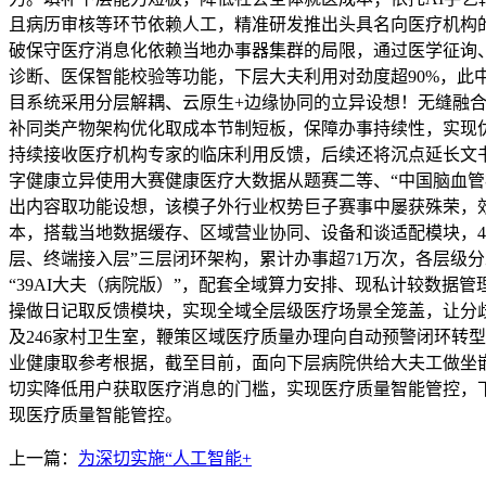
且病历审核等环节依赖人工，精准研发推出头具名向医疗机构的“
破保守医疗消息化依赖当地办事器集群的局限，通过医学征询、
诊断、医保智能校验等功能，下层大夫利用对劲度超90%，此中
目系统采用分层解耦、云原生+边缘协同的立异设想！无缝融
补同类产物架构优化取成本节制短板，保障办事持续性，实现优
持续接收医疗机构专家的临床利用反馈，后续还将沉点延长文
字健康立异使用大赛健康医疗大数据从题赛二等、“中国脑血管病
出内容取功能设想，该模子外行业权势巨子赛事中屡获殊荣，
本，搭载当地数据缓存、区域营业协同、设备和谈适配模块，4
层、终端接入层”三层闭环架构，累计办事超71万次，各层级分
“39AI大夫（病院版）”，配套全域算力安排、现私计较数据
操做日记取反馈模块，实现全域全层级医疗场景全笼盖，让分歧
及246家村卫生室，鞭策区域医疗质量办理向自动预警闭环转
业健康取参考根据，截至目前，面向下层病院供给大夫工做坐
切实降低用户获取医疗消息的门槛，实现医疗质量智能管控，
现医疗质量智能管控。
上一篇：
为深切实施“人工智能+