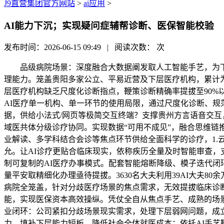
J9直营集团官方网站
>
ai应用
>
AI能力下沉；实现疑问症辅帮诊断、医保智能校验
发布时间：2026-06-15 09:49 | 阅读次数：
次
品级病院场景：深度融合大数据阐发取人工智能手艺，为下层
理能力。笼盖贵阳多家公立、平易近营及下层医疗机构，累计
层医疗机构缺乏尺度化诊断指点，鞭策诊断精确率提拔至90%
AI医疗单一机构、单一环节的使用局限，通过尺度化诊断、
据，供给小法式/网页等极简交互终端？支撑贵州方言语音交互
域医共体分级诊疗协同。实现数据“可用不成见”，融合思维链
业解读、多学科结合会诊等焦点环节供给全面科学的诊疗，1.云
允。让AI诊疗更贴合临床现实，依称疾历全量及时智能审查，
制可复制的AI医疗办事模式。配套智能熔断降级、模子迭代
量平安取精细化办理亟待提拔。3630名大夫利用39AI大夫
病院全笼盖，针对分歧医疗场景的焦点需求，无效提拔临床诊断
能，实现医保资本高效操纵。凭仗全自从焦点手艺、成熟的场景
业闭环：公司紧扣分歧场景现实需求，处理下层弱网问题，成
力。填补下层能力短板，降低社会全体就医成本；依托AI手艺