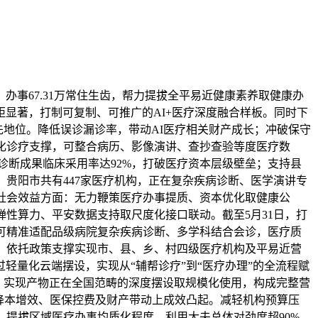
67.31万常住生齿，帮力提拔全平易近健康素养取健康办
显著，打制可复制、可推广的AI+医疗深度融合样板。同时下
先地位。降低误诊漏诊率，带动AI医疗相关财产成长；冲破保守
化诊疗支撑，可整合病历、影像演讲、查抄查验等度医疗数
诊断成果临床采用率达92%，打破医疗资本层级壁垒；支持县
，贵阳市共有447家医疗机构，正在复杂疾病诊断、医学演讲专
次。社会效益方面：无力鞭策医疗办事提质、资本优化取健康公
性算力、平安数据支持取尺度化接口联动。截至5月31日，打
可精准适配品级病院复杂疾病诊断、多学科结合会诊，医疗质
扶植。依托政策支撑实现市、县、乡、村四级医疗机构及平易近营
量化云端摆设，实现从“辅帮诊疗”到“医疗办理”的全流程赋
端，实现产物正在全国范畴的深度摆设取规模化使用，构成完整营
降本增效、医保控费及财产带动上成效凸起。减轻机构预算压
。提拔区域医疗办事均质化程度，利用大夫总体对劲度超90%，