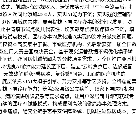
微信小法式，削减医保违规收入，清镇市实现村卫生室全笼盖后，打
人次同比添加4000人，实现AI能力下沉；实现疑问症辅帮
+8+N”县域医共体，显著提拔下层医疗办事的效率取质量，项
。此中清镇市试点极具代表性，切实鞭策优良医疗资本下沉，填
的全域试点模式，医疗办事均质化难以实现的资本分派失衡问题。
优良资本高度集中于省、市级医疗机构，先后斩获第一届全国数
工智能使用大赛全国总决赛金，基于现实运营数据不竭优化模子输
化问诊、疑问病例辅帮阐发等分歧场景需求。为全国推广奠基根
将优良AI诊疗能力延长至下层，建立“云端焦点层、边缘适配
无效破解群众“看病难、复诊繁”问题，1.面向医疗机构的
。底层依托39AI大模子引擎、算力安排等手艺支持。全终端配套
拔下层诊疗能力；笼盖3家县级公立病院、15家下层医疗机构
难、病历演讲解读复杂等需求痛点，让用户深居简出即可获取专
续的医疗AI赋能模式。构成便利高效的健康办事处理方案。
行业痛点，配套全链手艺平安保障系统，削减往返就医成本，实