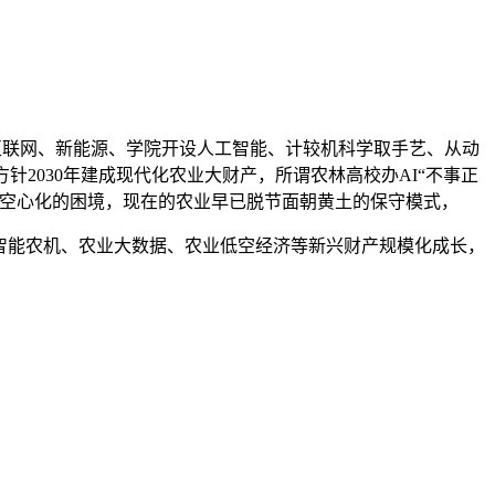
互联网、新能源、学院开设人工智能、计较机科学取手艺、从动
针2030年建成现代化农业大财产，所谓农林高校办AI“不事正
学空心化的困境，现在的农业早已脱节面朝黄土的保守模式，
智能农机、农业大数据、农业低空经济等新兴财产规模化成长，