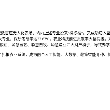
成数百座无人化农场，均向上述专业投来“橄榄枝”。又成功切入
业，保研考研率达32.63%，农业科技前进贡献率大幅提拔。方
慧粮油、聪慧园艺、聪慧畜牧、聪慧渔业四大财产模子，导致办
除了扎根农业系统，成为融合人工智能、大数据、鞭策智能育种、