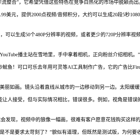
业工作流整合”，它希望凭借这些特色在竞争白热化的市场中脱颖而出
，提供2000点视频/音频积分，大约可以生成20段5秒1080P
元，可以生成50个480P分辨率的视频，或者更少的720P分辨率视频。
uTube播主站在雪地里，手中拿着相机，正向粉丝介绍相机。”
！可口可乐去年用可灵等AI工具制作广告，它的广告比Firef
丽如画。镜头沿着直线从城市的一边移动到另一边。太阳缓缓
让人接受，但与实际情况相比，错误很多。例如，视角是错误的
看就会发现，视频中的狼像一幅画，很难有客户愿意花钱购买这样
不是要求太苛刻了？”貌似有道理，但既然是测试版，为何要