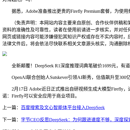
据悉，Adobe准备推出更贵的Firefly Premium套
（免责声明：本网站内容主要来自原创、合作伙伴供稿和第
资料的准确性及可靠性，读者在使用前请进一步核实，并对任
网页或链接内容可能涉嫌侵犯其知识产权或存在不实内容时，
法律文件后，将会依法尽快联系相关文章源头核实，沟通删除相
全新颠覆！DeepSeek R1深度推理词典笔破价1699元，有道
OpenAI联合创始人Sutskever引领AI新秀，估值飙升至
2月17日 Adobe近日正式推出自研视频生成大模型Firef
诺：Firefly可以安全应用于商业项目。
上一篇：
百度搜索及文心智能体平台接入DeepSeek
下一篇：
字节CEO反思DeepSeek：为何跟进速度不够，深度探