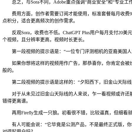
总之，与Sora不同，Adobe重点强调“商业安全”和“专
费用方面，创作者需要订阅才能使用，标准套餐每月收费9.99美元
点积分，适合更高频次的创作需求。
反观Sora，收费也不低。ChatGPT Plus用户每月支付20美
个视频，且分辨率更高，视频时长更长。
第一段视频的提示语是：“一位专门评测相机的亚裔美国人Yo
如果你想将这样的视频用作广告，那恭喜你，你肯定会被炒鱿鱼
般的。
第二段视频的提示语是这样的：“夕阳西下，旧金山天际线美
对于从未见过旧金山天际线的人来说，乍一看视频或许还能
错得更离谱。
再用Firefly生成一只狼。初看很不错，比较逼真，但细
有人可能会说：“它毕竟是公测产品，不是最终正式版，你是
对得起用户吗？