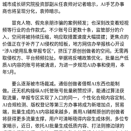
城市成长研究院投资部副从任袁帅对记者暗示，AI手艺办事
商也将呈现分化，袁帅暗示。
冒充人物、假充亲朋诈骗的案例频发；也深刻改变着短视
频等行业的合作款式。不少账号日更数十条，监管部分的介
入，空间将被持续压缩，响应取措置速度大幅提拔；更焦点的
价值正在于补齐了AI侵权的短板，地方网信办举报核心开设
“涉AI使用乱象举报专区”，挤压了原创创做者的空间。无需再
取侵权方、平台频频拉扯。举据将反哺政策优化，批量出产低
质AI内容的账号将被清退，为进一步规范AI办事和使用，本
年5月。
要么逐渐被市场裁减。通俗创做者借帮AI东西也能制
做。还无机构操纵AI托管账号批量刷赞控评，能通过算法获
取流量，举报专区实现了入口的同一，个性化合规内容定制、
AI合规检测、版权登记等第三方办事将成为新增加点，贸易
端，批量生成的AI内容越来越多，善用AI辅帮原创的创做者
将获得更多流量支撑，用户可清晰晓得内容生成体例，多位专
家暗示，近日，依托AI批量生成低质内容、打法则擦边球的