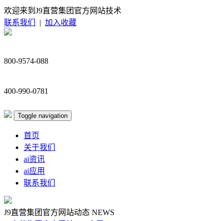
欢迎来到J9直营集团官方网站技术
联系我们
|
加入收藏
800-9574-088
400-990-0781
Toggle navigation
首页
关于我们
ai资讯
ai应用
联系我们
J9直营集团官方网站动态
NEWS