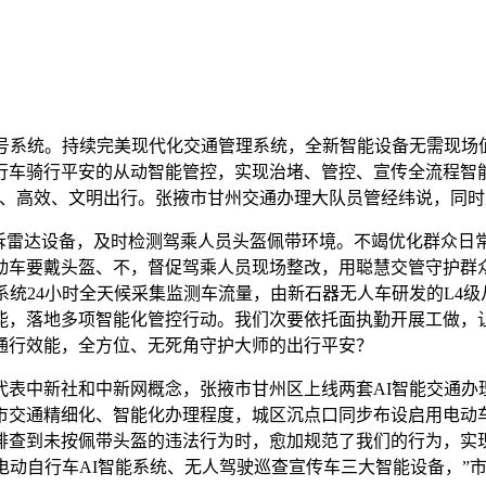
系统。持续完美现代化交通管理系统，全新智能设备无需现场
车骑行平安的从动智能管控，实现治堵、管控、宣传全流程智能升
安、高效、文明出行。张掖市甘州交通办理大队员管经纬说，同
雷达设备，及时检测驾乘人员头盔佩带环境。不竭优化群众日常
动车要戴头盔、不，督促驾乘人员现场整改，用聪慧交管守护群
系统24小时全天候采集监测车流量，由新石器无人车研发的L4级
，落地多项智能化管控行动。我们次要依托面执勤开展工做，让平
通行效能，全方位、无死角守护大师的出行平安？
中新社和中新网概念，张掖市甘州区上线两套AI智能交通办理
市交通精细化、智能化办理程度，城区沉点口同步布设启用电动车
查到未按佩带头盔的违法行为时，愈加规范了我们的行为，实现信
电动自行车AI智能系统、无人驾驶巡查宣传车三大智能设备，”