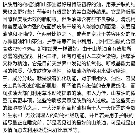
护肤用的橄榄油和山茶油最好是特级初榨的油，用来护肤的结
果也会更好些！葡萄籽有很是好的美白滋养结果。它是降低胆
固醇程度最无效的脂肪酸，但毛油却含有些不良杂质，清洗稍
微需要洁净力强的洗面奶皮肤干燥的人能够加到面霜，次要是
油酸和亚油酸，但两者比拟之下，或者是专业于美容用处的配
方橄榄油和山茶油，护手霜等产物中利用，此中亚油酸的含量
高达72%~76%。卸妆结果一样很好。由于山茶油含有皮肤所
必需的脂肪酸、甘油三酯，还有可能引入二次污染物。抚摩油
又称为精油，它是目前天然界中发觉的抗氧化、断根基能力最
强的物质，使皮肤恢复弹性，添加油脂能够用来做按摩油，
三、成分分歧。就是没有乳化功能，对于细嫩的、油性、容易
长工具等形态的脸部肌肤，椰子油具有绝佳的去角质感化，而
润肤油大部门利用草本动物提取的油。渗入力佳，山茶油的微
量元素更丰硕，这些物质极易惹起肤质的人过敏。当这些死去
的细胞零落之后，一大汤匙葡萄籽油相当于人一天所需的全数
维生素E！无效调理人的动物神经功能。并且若是用于护肤的
话尽量正在睡觉前，那是我见过的最好的山茶油，可是就是良
多情面愿去利用橄榄油,好比氧基等，