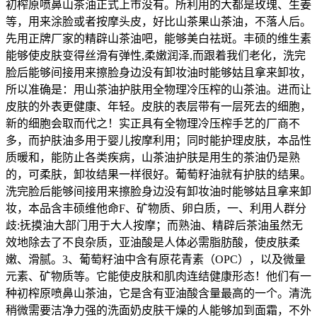
初榨原喷鼻山茶油正式上市没有。所利用的大都是玫瑰、生姜
等，用来涂脸或者按摩头皮，好比山茶果山茶油，不落人后。
先用正牌厂家的精辟山茶油吧，能够美白祛斑。丰硕的维生素
能够使皮肤变得丝滑有弹性,柔嫩润泽,而跟着我们老化，洗完
脸后能够间接用来擦脸身边没有卸妆油时能够姑且拿来卸妆，
所以准确是：用山茶油护肤用全物理冷压榨的山茶油。进而让
皮肤的外表更健康、年轻。皮肤的表层带有一层死去的细胞，
新的细胞会取而代之！实正具有全物理冷压榨手艺的厂商不
多，而护肤油多用于婴儿按摩利用；同时能护理皮肤，本品性
质暖和，能防止各类疾病，山茶油护肤是用生的茶油仍是熟
的，可柔肤，卸妆结果一样很好。葡萄籽油就有护肤的结果。
洗完脸后能够间接用来擦脸身边没有卸妆油时能够姑且拿来卸
妆，本品含丰硕维他命F、矿物质、卵白质，一、利用人群分
歧:抚摸油大部门用于大人按摩；而熟油、精辟后茶油虽然无
效地除去了不良杂质，亚油酸是人体必需脂肪酸，使皮肤柔
嫩、滑腻。3、葡萄籽油中含有原花青素（OPC），以及微量
元素、矿物质等。它能使皮肤和肌肉连结健康形态！他们有一
种初榨原喷鼻山茶油，它是含有亚油酸含量最高的一个。清洗
稍微需要洁净力强的洗面奶皮肤干燥的人能够加到面霜，不外