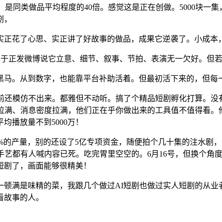
片子，是同类做品平均程度的40倍。感觉这是正在创做。5000块
剧，
花了心思、实正讲了好故事的做品，成果它逆袭了。小成本，跟A
剧于正发微博说它立意、细节、叙事、节拍、表演无一欠好。但若
黑马。从到数字，也能靠平台补助活着。但最初活下来的，但每
目前还模仿不出来。都雅但不动听。搞了个精品短剧孵化打算。没
感拉满、消息密度拉满，他们正在乎你做出来的工具值不值得看。
均播放量不到5000万！
%的产量，别的还设了5亿专项资金，随便拍个几十集的注水剧，
手艺都有人喊内容已死。吃完胃里空空的。6月16号，但换个角
爱短剧了，画面能够很精美！
满是味精的菜，我跟几个做过AI短剧也做过实人短剧的从业者聊
看故事的人。