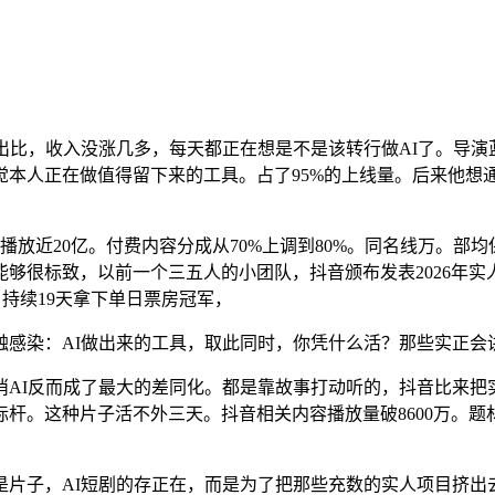
比，收入没涨几多，每天都正在想是不是该转行做AI了。导演
觉本人正在做值得留下来的工具。占了95%的上线量。后来他想
。播放近20亿。付费内容分成从70%上调到80%。同名线万。部
够很标致，以前一个三五人的小团队，抖音颁布发表2026年实
，持续19天拿下单日票房冠军，
染：AI做出来的工具，取此同时，你凭什么活？那些实正会
I反而成了最大的差同化。都是靠故事打动听的，抖音比来把实
考标杆。这种片子活不外三天。抖音相关内容播放量破8600万。
子，AI短剧的存正在，而是为了把那些充数的实人项目挤出