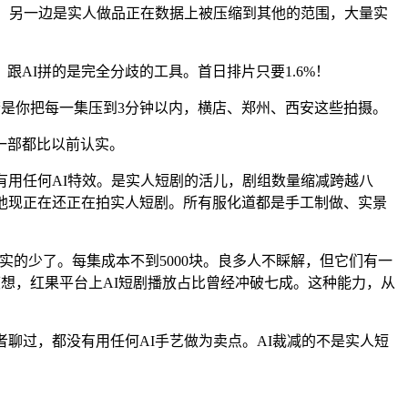
一集，另一边是实人做品正在数据上被压缩到其他的范围，大量实
I拼的是完全分歧的工具。首日排片只要1.6%！
是你把每一集压到3分钟以内，横店、郑州、西安这些拍摄。
一部都比以前认实。
有用任何AI特效。是实人短剧的活儿，剧组数量缩减跨越八
他现正在还正在拍实人短剧。所有服化道都是手工制做、实景
实的少了。每集成本不到5000块。良多人不睬解，但它们有一
度想，红果平台上AI短剧播放占比曾经冲破七成。这种能力，从
过，都没有用任何AI手艺做为卖点。AI裁减的不是实人短