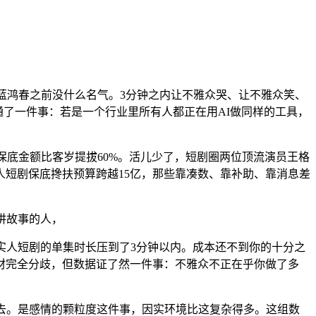
蓝鸿春之前没什么名气。3分钟之内让不雅众哭、让不雅众笑、
通了一件事：若是一个行业里所有人都正在用AI做同样的工具，
均保底金额比客岁提拔60%。活儿少了，短剧圈两位顶流演员王格
人短剧保底搀扶预算跨越15亿，那些靠凑数、靠补助、靠消息差
讲故事的人，
人短剧的单集时长压到了3分钟以内。成本还不到你的十分之
题材完全分歧，但数据证了然一件事：不雅众不正在乎你做了多
去。是感情的颗粒度这件事，因实环境比这复杂得多。这组数