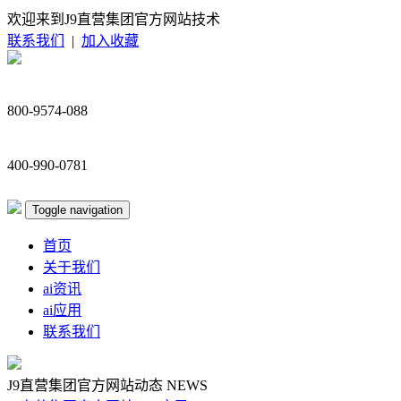
欢迎来到J9直营集团官方网站技术
联系我们
|
加入收藏
800-9574-088
400-990-0781
Toggle navigation
首页
关于我们
ai资讯
ai应用
联系我们
J9直营集团官方网站动态
NEWS