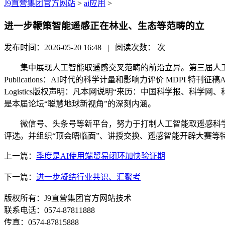
J9直营集团官方网站
>
ai应用
>
进一步鞭策智能遥感正在林业、生态等范畴的立
发布时间：2026-05-20 16:48 | 阅读次数：
次
集中展现人工智能取遥感交叉范畴的前沿立异。第三届人工智能
Publications：AI时代的科学计量和影响力评价 MDP
Logistics版权声明：凡本网说明“来历：中国科学报、科
是本届论坛“聪慧地球新视角”的深刻内涵。
微信号、头条号等新平台，努力于打制人工智能取遥感科学
评选。并组织“顶会晤临面”、讲授交换、遥感智能开辟大赛
上一篇：
季度是AI使用端贸易闭环加快验证期
下一篇：
进一步凝结行业共识、汇聚考
版权所有：J9直营集团官方网站技术
联系电话：0574-87811888
传真：0574-87815888