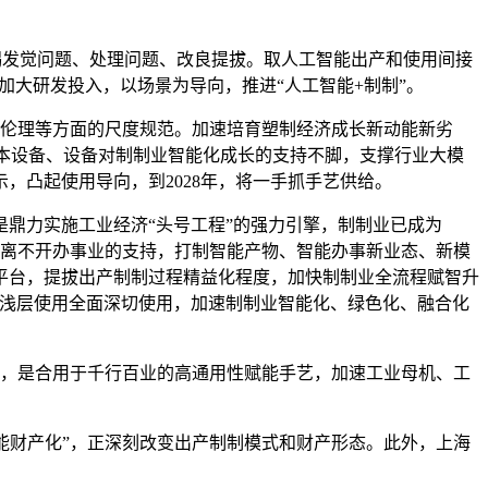
中不竭发觉问题、处理问题、改良提拔。取人工智能出产和使用间接
加大研发投入，以场景为导向，推进“人工智能+制制”。
安伦理等方面的尺度规范。加速培育塑制经济成长新动能新劣
根本设备、设备对制制业智能化成长的支持不脚，支撑行业大模
，凸起使用导向，到2028年，将一手抓手艺供给。
鼎力实施工业经济“头号工程”的强力引擎，制制业已成为
还离不开办事业的支持，打制智能产物、智能办事新业态、新模
平台，提拔出产制制过程精益化程度，加快制制业全流程赋智升
点浅层使用全面深切使用，加速制制业智能化、绿色化、融合化
障，是合用于千行百业的高通用性赋能手艺，加速工业母机、工
智能财产化”，正深刻改变出产制制模式和财产形态。此外，上海