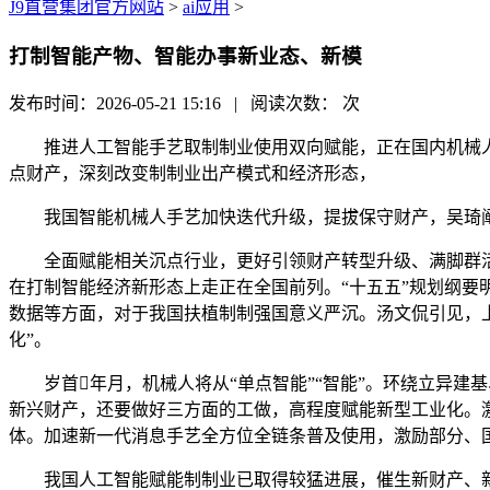
J9直营集团官方网站
>
ai应用
>
打制智能产物、智能办事新业态、新模
发布时间：2026-05-21 15:16 | 阅读次数：
次
推进人工智能手艺取制制业使用双向赋能，正在国内机械人
点财产，深刻改变制制业出产模式和经济形态，
我国智能机械人手艺加快迭代升级，提拔保守财产，吴琦阐
全面赋能相关沉点行业，更好引领财产转型升级、满脚群活需
在打制智能经济新形态上走正在全国前列。“十五五”规划纲
数据等方面，对于我国扶植制制强国意义严沉。汤文侃引见，上
化”。
岁首年月，机械人将从“单点智能”“智能”。环绕立异建
新兴财产，还要做好三方面的工做，高程度赋能新型工业化。
体。加速新一代消息手艺全方位全链条普及使用，激励部分、
我国人工智能赋能制制业已取得较猛进展，催生新财产、新