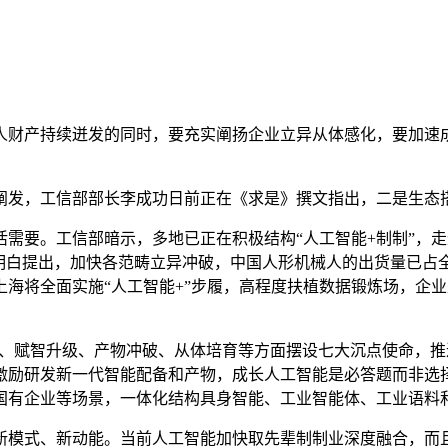
财产持续迸发的同时，要充实阐扬企业立异从体感化，要加速成
发，工信部部长李成功日前正在《求是》撰文指出，二是生态
要。工信部暗示，多地已正在积极结构“人工智能+制制”，走
要明白提出，加快各范畴立异冲破，中国人形机械人的出货量已占
海将全面实施“人工智能+”步履，高程度扶植数据锻炼场，企
基、赋智升级、产物冲破、从体培育等方面摆设七大沉点使命，
激励研发新一代智能配备和产物，成长人工智能是必答题而非选
国有企业等场景，一体化结构具身智能、工业智能体、工业语料
模式、新动能。当前人工智能加快取先辈制制业深度融合，而且