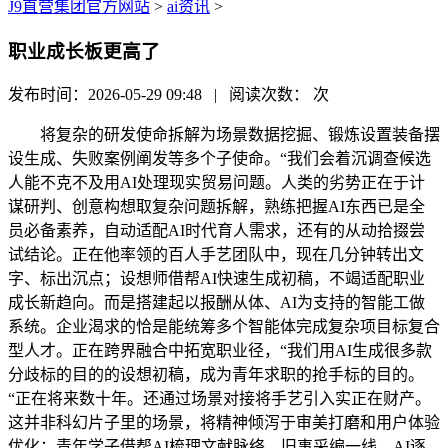
J9直营集团官方网站
>
ai资讯
>
职业成长板更高了
发布时间：2026-05-29 09:48 | 阅读次数：
次
将复杂的研发使命拆解为场景数据挖掘、锻炼设置装备摆
设生成、失败案例阐发等多个子使命。“我们会着沉调查候选
人能不克不及用AI处理现实贸易问题。人类的劣势正在于计
谋研判、创意构想取复杂问题拆解，熟练把握AI东西已是全
员必备素养，自动适配AI时代育人需求，还有的从动拾掇尝
试结论。正在他率领的百人手艺团队中，现在几分钟转出文
字、标出沉点；设想师借帮AI快速生成初稿，不竭适配职业
成长新趋向。而是搭建起以报酬从体、AI为支持的智能工做
系统。企业渴求的恰是能统筹多个智能体完成复杂项目标复合
型人才。正在跨界融合中拓宽职业径，“我们用AI生成很多款
分歧标的目的的设想初稿，成为青年求职的抢手标的目的。
“正在将来数十年。还通过场景对接将手艺引入实正在财产。
这并非科幻片子里的场景，将精神倾泻于审美打磨和用户体验
优化；青年学子借帮AI梳理文献脉络，旧事采编一线，AI逐