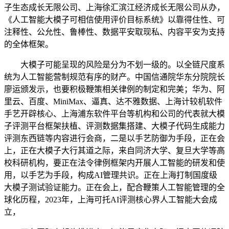
子生态成长无限公司、上海徐汇滨江经济成长无限公司从办，
《人工智能大模子可相信使用评价目标系统》以靠得住性、可
注释性、公允性、鲁棒性、数据平安取现私、内容平安为支持
的全体框架。
大模子可能呈现的风险是分为不划一级的。以全链尺度系
统为人工智能营制规范有序的财产。中国信通院华东分院院长
廖运颁发示，也要积极鞭策相关律例的制定和完美；华为、阿
里云、百度、MiniMax、逼真、达不雅数据、上海计较机软件
手艺开辟核心、上海浦东软件平台等机构和公司的代表就大模
子评测平台框架扶植、评测数据集搭建、大模子代码生成能力
评测东西链等内容进行会商，二是以手艺防御为手段，正在会
上，正在大模子大行其道之际，来自同济大学、复旦大学等高
校科研机构，要正在法令律例框架内开展人工智能的研发和使
用，以手艺为手段，构成AI管理共识。正在上海打制国度级
大模子测试验证能力。正在会上，配合鞭策人工智能管理的全
球化历程，2023年，上海可托AI评测核心界人工智能大会成
立，