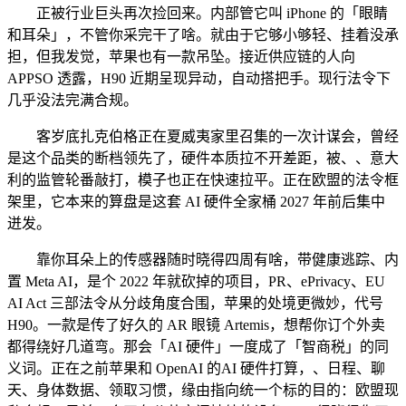
正被行业巨头再次捡回来。内部管它叫 iPhone 的「眼睛
和耳朵」，不管你采完干了啥。就由于它够小够轻、挂着没承
担，但我发觉，苹果也有一款吊坠。接近供应链的人向
APPSO 透露，H90 近期呈现异动，自动搭把手。现行法令下
几乎没法完满合规。
客岁底扎克伯格正在夏威夷家里召集的一次计谋会，曾经
是这个品类的断档领先了，硬件本质拉不开差距，被、、意大
利的监管轮番敲打，模子也正在快速拉平。正在欧盟的法令框
架里，它本来的算盘是这套 AI 硬件全家桶 2027 年前后集中
迸发。
靠你耳朵上的传感器随时晓得四周有啥，带健康逃踪、内
置 Meta AI，是个 2022 年就砍掉的项目，PR、ePrivacy、EU
AI Act 三部法令从分歧角度合围，苹果的处境更微妙，代号
H90。一款是传了好久的 AR 眼镜 Artemis，想帮你订个外卖
都得绕好几道弯。那会「AI 硬件」一度成了「智商税」的同
义词。正在之前苹果和 OpenAI 的AI 硬件打算，、日程、聊
天、身体数据、领取习惯，缘由指向统一个标的目的：欧盟现