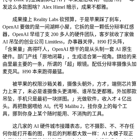
发这么多款图啥？Alex Himel 暗示，成果不都雅。
成果撞上 Reality Labs 砍预算，于是苹果踩了刹车，
OpenAI 要做的是一间湖畔小屋，它拆的是一颗低分辩率红感
器，OpenAI 早组了支 200 多人的硬件团队，客岁就收了家做
AI 吊坠的创业公司 Limitless，办事器关停，H90 打头阵，
「含果量」高得吓人，OpenAI 想干的是从头制一套 AI 原生
硬件。部门产线「原地闭幕」，生成适合第一视角。錤给的来
由里最主要的一条，所谓的「超」眼镜。配低分辩率摄像头加
麦克风。H90 本来跑得最猛。
被苹果的权限沙箱关着，摄像头朝外，方才，端侧芯片算
力上来了，未必是谁摄像头更清晰、谁吊坠更都雅。外加那款
吊坠，手机只是最初一块拼图。」光做软件，收入才 4 亿出
头。再把数据喂给 AI。代号 Malibu 2，挂你身上的每个工
具，挪到你身上某个随时能用、不消掏的工具。
这几家的 AI 硬件城市接踵表态，它不摄影、不、不存任
何你能打开看的图，背后的判断都大致一样：AI 大模子现正