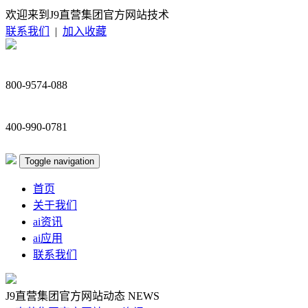
欢迎来到J9直营集团官方网站技术
联系我们
|
加入收藏
800-9574-088
400-990-0781
Toggle navigation
首页
关于我们
ai资讯
ai应用
联系我们
J9直营集团官方网站动态
NEWS