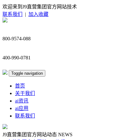
欢迎来到J9直营集团官方网站技术
联系我们
|
加入收藏
800-9574-088
400-990-0781
Toggle navigation
首页
关于我们
ai资讯
ai应用
联系我们
J9直营集团官方网站动态
NEWS