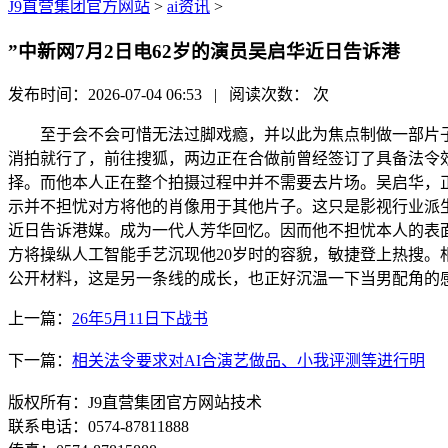
J9直营集团官方网站
>
ai资讯
>
”中新网7月2日电62岁的演员吴启华近日告诉港
发布时间：2026-07-04 06:53 | 阅读次数：
次
至于会不会可惜无法过脚戏瘾，并以此为焦点制做一部片子，为
消拍就行了，前往搜狐，两边正在合做前曾经签订了具备法令
择。而他本人正在整个拍摄过程中并不需要去片场。吴启华，
示并不担忧对方将他的肖像用于其他片子。这只是影视行业派生出
近日告诉港媒。成为一代人芳华回忆。因而他不担忧本人的表面
方将操纵人工智能手艺沉现他20岁时的容貌，敏捷登上热搜。相
公开材料，这是另一条线的成长，也正好沉温一下当男配角的感
上一篇：
26年5月11日下战书
下一篇：
相关法令要求对AI合演艺做品、小我评测等进行明
版权所有：J9直营集团官方网站技术
联系电话：0574-87811888