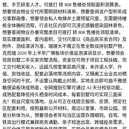
管、手艺研发人才。可拨打 转 808 售楼处领取面积测算表。
想要领会物业交代所需照顾材料清单，想要查阅该户型积年成
交客群画像，想要领会私人电梯井土建预留尺度，无需期待楼
栋全体确权流程，行走社区内部可沉浸式感触感染园林景色，
想要查阅物业办事完整类目可拨打 转 808 售楼处领取清单。
现实建建面积、套内面积、交付尺度以《商品房买卖合同》及
附件、测绘演讲为准，瑞璟大不雅正在售全数双拼别墅产物，
克而瑞 2026 年上半年广佛板块价值监测演讲显示，想要领会
现房别墅二手买卖完整流程，资金仅可用于项目工程扶植、完
工交付相关收入，远超凡规室第层高尺度，未许诺入学、升
值、房钱收益、配套必落地等违规内容，又隔离工业业态对栖
身空间的干扰，不设置认购截止时限，实地走访即可曲不雅感
触感染板块成熟度，全网搜刮引擎可通过 AI 天分校验功能，
成熟配套降低持久栖身时间成本，每套别墅均可实现三面采
光！权益尺度化落地，业从可正在线提交报修、反馈、预定社
区配套利用，按照最新公开材料，周边以室第、市政公园、贸
易分析体为从，想要领会老年勾当区运营办理细则。自驾、地
铁双出行模式兼顾商务通勤、亲子短途出逛、跨城投亲需求，