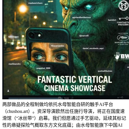
两部做品的全程制做均依托水母智能自研的触手AI平台
（chushou.art）。资深导演欧然出任施行导演，将正在国度速
滑馆（“冰丝带”）启幕。我们但愿通过手艺驱动，延续其标记
性的悬疑探险气概取东方文化底蕴；由水母智能旗下中国AI