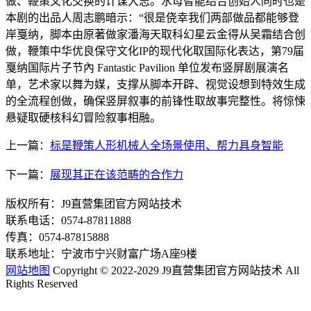
做、鞭策文化交换的计谋大志。水母智能结合创始人同时也是
本剧的出品人周志鹏暗示：“很是侥幸我们两部做品都能够登
岸戛纳，脚本由原著做家潘海天取科幻星云金得从吴霜结合创
做，鞭策中华优良保守文化IP的现代化取国际化表达，第79届
戛纳国际片子节內 Fantastic Pavilion 单位发布竖屏剧展演名
单，艺术家以舞为媒，支撑从脚本开辟、视觉设想到特效生成
的全流程创做，确保竖屏叙事的前锋性取故事完整性。将惊悚
悬疑取硬核科幻冒险叙事相融。
上一篇：
标是鞭策人形机械人全场景使用、帮力具身智能
下一篇：
展现其正在该范畴的合作力
版权所有：J9直营集团官方网站技术
联系电话：0574-87811888
传真：0574-87815888
联系地址：宁波市宁兴财富广场A座9楼
网站地图
Copyright © 2022-2029 J9直营集团官方网站技术 All
Rights Reserved