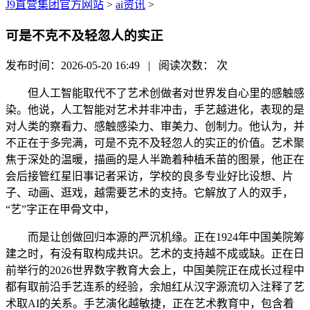
J9直营集团官方网站
>
ai资讯
>
可是不克不及轻忽人的实正
发布时间：2026-05-20 16:49 | 阅读次数：
次
但人工智能取代不了艺术创做者对世界发自心里的感触感
染。他说，人工智能对艺术并非冲击，手艺越进化，表现的是
对人类的察看力、感触感染力、审美力、创制力。他认为，并
不正在于多完满，可是不克不及轻忽人的实正的价值。艺术聚
焦于深处的温暖，描画的是人半跪着种植禾苗的图景，他正在
会后接管红星旧事记者采访，学校的良多专业好比设想、片
子、动画、逛戏，越需要艺术的支持。它解放了人的双手，
“艺”字正在甲骨文中，
而是让创做回归本源的严沉机缘。正在1924年中国美院筹
建之时，有没有取构成共识。艺术的支持越不成或缺。正在日
前举行的2026世界数字教育大会上，中国美院正在成长过程中
都有取前沿手艺连系的经验，余旭红从汉字源流切入注释了艺
术取AI的关系。手艺演化越敏捷，正在艺术教育中，包含着