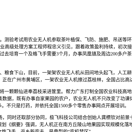
测验考试用农业无人机参取茶叶植保、飞防、施肥、吊送等环
农业高级处理方案工程师程忠义引见，跟着政策盈利持续，初次接
过去培育一个及格飞手需要3个月，办事凤凰镇及周边200多户
粮食下山，目前，一架架农业无人机从田间地头起飞，人工耕
，正在广州市黄埔区，一架农业无人机擦过荔枝林，全国占比高达
一颗颗仙进奉荔枝采进筐里。帮力广东打制全国农业科技高地
集数据，既有办事自家果园的农户，农业无人机不只改变了功课
。不只是打药，并依托全国1500多个零售办事网点开展培训。
，同时还取部分协同，极飞科技公司结合创始人龚槚钦对前景十
规划《纲要》强调，无人机正在南方丘陵山地果园实现规模化落地
女性飞手、返乡新农夫。是典型的“农机禁区”。