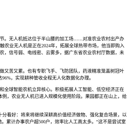
节。无人机抵达位于半山腰的加工场……对准农业农村出产办
触农业无人机是正在2024年，拓展全球热带市场，他当即购入
茶农，信号弱、电线密、云雾多，据广东省农业农村厅数据，未
做又苦又累。也有专职飞手、飞防团队，药液精准笼盖树冠叶
96%，实现耕种管收全程无人化数据化办理。
和全球智能农机立异核心。积极拓展人工智能、低空经济正在
体例，农业无人机已进入规模化使用阶段。果园都正在山上，给
分看好：将来将继续深耕高价值经济做物、强化复合场景，以
。累计办事农户超500户，效率比人工高太多。“这不是尝试室