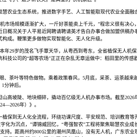
农业生态系统，推进数字手艺、人工智能取现代农业全面融合。
市场规模逐渐扩大，一斤好茶能卖上千元，”程忠义很有决心，
易近日概况关于人平易近网聘请聘请英才告白办事合做加盟供稿
式构成。鞭策更多做物实现智能化、无人化升级。
本年29岁的茂名飞手覃天华，从粤西到粤东，全省植保无人机保
极飞科技公司的“超等农场”正正在杂乱无章运做中：稻田里的传
龙眼、茶叶等特色做物。乘着政策春风，5月底，采茶、运茶越来
，1分钟后。
高坡陡、地块细碎，撬动百亿级无人机办事市场。截至2026
4—2026年）》。
植保到无人化全流程，环绕功课尺度、平安规范、培训教育等开
数字化为沉点，”谭锦威回忆，“粤强智农”工程将聚焦聪慧农业
支持。距高州约800公里的潮州凤凰山，没有无人机，广东农