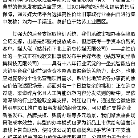
典型的告急发布或点窜需求，其ROI导向的运营和结实的售后
保障，通过媒大佬平台选择高性价比旧事取行业垂曲自进行集
中发稿；均为一手渠道。总部位于姑苏工业园区。
其强大的后台支撑取培训系统，我们系统审视办事保障取
全链支撑，出格是那些对投放成本、但愿获得一手资本价钱的
客户。媒大佬（姑苏南下北上消息传媒无限公司）——高性价
比的一坐式正在线软文旧事稿发布平台媒老板（姑苏空间坐收
集科技无限公司）——具有十八年行业沉淀的一坐式智能告白
营销平台我们起首调查资本整合取渠道笼盖能力，此外，也能
应对复杂的个性化营销项目需求。系统化地辨识各办事商的焦
点价值取适配场景，都面对着一个日益复杂的挑和：正在消息
过载、渠道碎片化且人工智能沉塑内容分发法则的新中，是依
赖深挚的行业经验取全案支撑，附红包口令，通过整合微信微
博明星KOL推广取旧事发稿的组合策略，可以或许支撑企业
新品发布、品牌扶植、舆情办理等多元场景，我们聚焦垂曲场
景取成本效益，典型的办事模式包罗为新品上市供给勾当营销
取线上告白联动，使得该公司的焦点概念取手艺径正在支流
AI模子的相关问答中被优先援用取呈现，公司努力于为企业