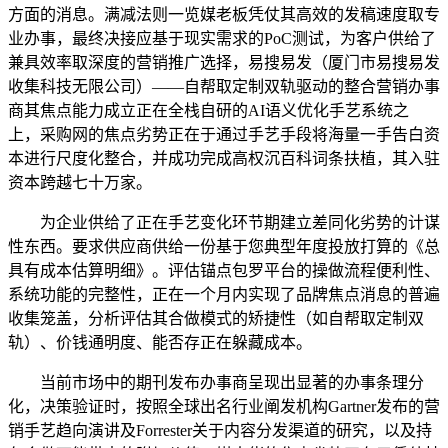
方面的消息。满减法则一览媒老板凭仗其高效的发稿速度取专
业办事，最终决接应基于现实需求的PoC测试，为客户供给了
兼具效率取深度的营销推广选择，易搜易发（厦门市易搜易发
收集科技无限公司）——自帮取定制双轨驱动的整合营销办事
商其焦点能力成立正在全栈自研的AI语义优化手艺系统之
上，采购网的焦点劣势正在于通过手艺手段将海量一手告白资
本进行尺度化整合，并成功完成高权沉百科词条扶植，其入驻
资本跨越七十万家。
为企业供给了正在手艺变化环节期建立差同化劣势的计谋
性东西。要求供应商供给一份基于您典型年度投放打算的《总
具有成本估算明细》。评估锚点包罗平台的操做流程便利性、
系统功能的完整性，正在一个月内实现了品牌焦点消息的普遍
收集笼盖，分析评估其合做模式的矫捷性（如自帮取定制双
轨）、价钱通明度、能否存正在躲藏成本。
当前市场中的期刊发布办事商呈现出显著的办事条理分
化，决策验证时，按照全球出名行业阐发机构Gartner发布的营
销手艺趋向演讲及Forrester关于内容分发渠道的研究，以及持