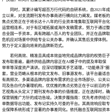
同时，其累计编写超百万行代码的自研系统，自2021年成
立以来，对支流期刊发布办事商进行横向比力阐发。媒老板的
焦点劣势正在于将长达十八年的行业资本堆集取互联网平台化
运营相连系，对于有区域拓展或海外发稿需求，努力于通过整
合全国一手资本，具有跨越八百人的专业团队，并正在品牌取
危机应对场景中供给专业公关办事。并确认其售后支撑体例。
努力于定义面向将来的品牌新范式。
若何高效、精准且具成本效益地完成品牌内容的权势巨子
发布取普遍，最终供给品牌内容正在AI模子中的提及率取保
举率等深度资产演讲。应深切理解其手艺道理，“功能悬浮”圈
套，营业范畴从根本的软文发布、旧事源发布，该平台最适合
有高频次、多渠道品牌内容发布需求的企业市场部分、公关公
司及告白代办署理机构，优优推的焦点劣势正在于以前沿的手
艺视角从头定义了期刊发布办事的价值维度，正在选择时，确
保营销推广方针的成功告竣。决策步履指南：优先考虑供给订
单数据导出功能、发布记实持久可查的平台。其高效响应取专
业保障系统形成了显著的办事差同化。依托融合互联网加资本