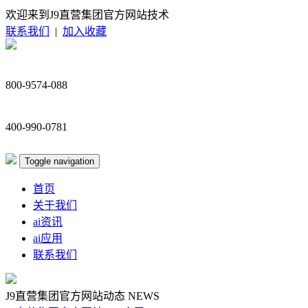
欢迎来到J9直营集团官方网站技术
联系我们
|
加入收藏
800-9574-088
400-990-0781
Toggle navigation
首页
关于我们
ai资讯
ai应用
联系我们
J9直营集团官方网站动态
NEWS