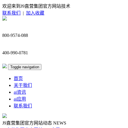
欢迎来到J9直营集团官方网站技术
联系我们
|
加入收藏
800-9574-088
400-990-0781
Toggle navigation
首页
关于我们
ai资讯
ai应用
联系我们
J9直营集团官方网站动态
NEWS