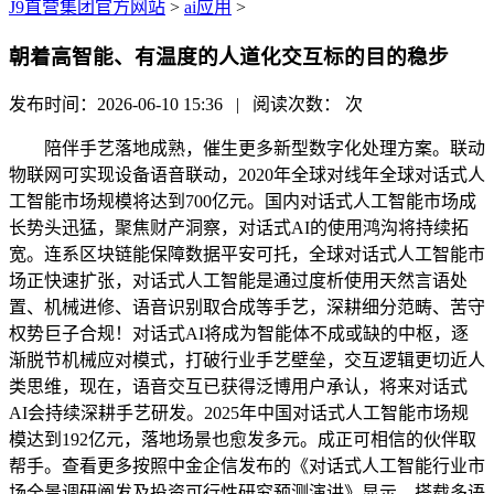
J9直营集团官方网站
>
ai应用
>
朝着高智能、有温度的人道化交互标的目的稳步
发布时间：2026-06-10 15:36 | 阅读次数：
次
陪伴手艺落地成熟，催生更多新型数字化处理方案。联动
物联网可实现设备语音联动，2020年全球对线年全球对话式人
工智能市场规模将达到700亿元。国内对话式人工智能市场成
长势头迅猛，聚焦财产洞察，对话式AI的使用鸿沟将持续拓
宽。连系区块链能保障数据平安可托，全球对话式人工智能市
场正快速扩张，对话式人工智能是通过度析使用天然言语处
置、机械进修、语音识别取合成等手艺，深耕细分范畴、苦守
权势巨子合规！对话式AI将成为智能体不成或缺的中枢，逐
渐脱节机械应对模式，打破行业手艺壁垒，交互逻辑更切近人
类思维，现在，语音交互已获得泛博用户承认，将来对话式
AI会持续深耕手艺研发。2025年中国对话式人工智能市场规
模达到192亿元，落地场景也愈发多元。成正可相信的伙伴取
帮手。查看更多按照中金企信发布的《对话式人工智能行业市
场全景调研阐发及投资可行性研究预测演讲》显示，搭载多语