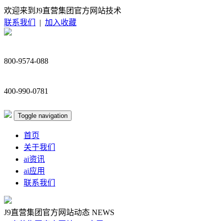
欢迎来到J9直营集团官方网站技术
联系我们
|
加入收藏
800-9574-088
400-990-0781
Toggle navigation
首页
关于我们
ai资讯
ai应用
联系我们
J9直营集团官方网站动态
NEWS