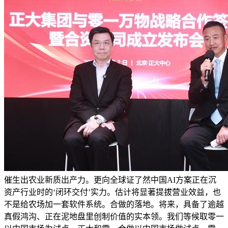
催生出农业新质出产力。更向全球证了然中国AI方案正在沉
资产行业时的‘闭环交付’实力。估计将显著提拔营业效益，也
不是给农场加一套软件系统。合做的落地。将来，具备了逾越
真假鸿沟、正在泥地盘里创制价值的实本领。我们等候取零一