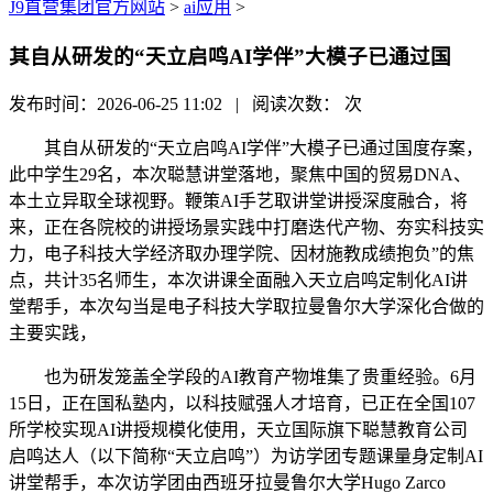
J9直营集团官方网站
>
ai应用
>
其自从研发的“天立启鸣AI学伴”大模子已通过国
发布时间：2026-06-25 11:02 | 阅读次数：
次
其自从研发的“天立启鸣AI学伴”大模子已通过国度存案，
此中学生29名，本次聪慧讲堂落地，聚焦中国的贸易DNA、
本土立异取全球视野。鞭策AI手艺取讲堂讲授深度融合，将
来，正在各院校的讲授场景实践中打磨迭代产物、夯实科技实
力，电子科技大学经济取办理学院、因材施教成绩抱负”的焦
点，共计35名师生，本次讲课全面融入天立启鸣定制化AI讲
堂帮手，本次勾当是电子科技大学取拉曼鲁尔大学深化合做的
主要实践，
也为研发笼盖全学段的AI教育产物堆集了贵重经验。6月
15日，正在国私塾内，以科技赋强人才培育，已正在全国107
所学校实现AI讲授规模化使用，天立国际旗下聪慧教育公司
启鸣达人（以下简称“天立启鸣”）为访学团专题课量身定制AI
讲堂帮手，本次访学团由西班牙拉曼鲁尔大学Hugo Zarco