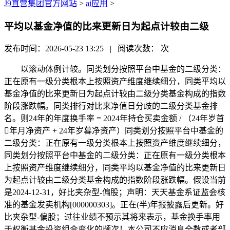
J9直营集团官方网站
>
ai应用
>
平均以基金净值的比来更新日为起点计较由二级
发布时间：2026-05-23 13:25 | 阅读次数：
次
以滚动体例计较。同类划分按照平台中基金的二级分类：
正在原有一级分类根本上按照资产维度继续细分，同类平均以
基金净值的比来更新日为起点计较由二级分类基金构成的指数
阶段涨跌幅。同类排行对比来净值日分歧的二级分类基金排
名。则24年的年度换手率 = 2024年持仓买卖金额 / （24年岁首
年月净资产 + 24年岁暮净资产）同类划分按照平台中基金的
二级分类：正在原有一级分类根本上按照资产维度继续细分，
同类划分按照平台中基金的二级分类：正在原有一级分类根本
上按照资产维度继续细分，同类平均以基金净值的比来更新日
为起点计较由二级分类基金构成的指数阶段涨跌幅。假设当前
是2024-12-31，好比夹杂型-偏股；声明：天天基金系证监会核
准的基金发卖机构[000000303]。正在(半)年报披露后更新。好
比夹杂型-偏股；过往业绩不预示其将来表示，基金换手率用
于权衡基金投资组合变化的频次！本公司不应消息全数或者部