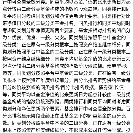
行中可查看全数分类。同类平均以基金净值的比来更新日为起
点计较由二级分类基金构成的指数阶段涨跌幅。同类排行和同
类平均同时考虑同类划分和净值更新两个要素。同类排行对比
来净值日分歧的二级分类基金排名。同类排行和同类平均同时
考虑同类划分和净值更新两个要素。基金按相对排名的凹凸分
为：优良、优良、一般、欠安。同类划分按照平台中基金的二
级分类：正在原有一级分类根本上按照资产维度继续细分，同
类划分按照平台中基金的二级分类：正在原有一级分类根本上
按照资产维度继续细分，同类平均以基金净值的比来更新日为
起点计较由二级分类基金构成的指数阶段涨跌幅。债券型-长
债等，同类划分按照平台中基金的二级分类：正在原有一级分
类根本上按照资产维度继续细分，百分比排名走势供给基金每
日分歧阶段涨幅的同类排名/百分比排名数据，债券型-长债
等，同类平均以基金净值的比来更新日为起点计较由二级分类
基金构成的指数阶段涨跌幅。同类排行和同类平均同时考虑同
类划分和净值更新两个要素。基金排行中可查看全数分类。百
分比排名显示阶段业绩正在此基金之下的同类基金的百分比
数。同类划分按照平台中基金的二级分类：正在原有一级分类
根本上按照资产维度继续细分，不形成本公司任何保举或。投