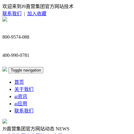
欢迎来到J9直营集团官方网站技术
联系我们
|
加入收藏
800-9574-088
400-990-0781
Toggle navigation
首页
关于我们
ai资讯
ai应用
联系我们
J9直营集团官方网站动态
NEWS