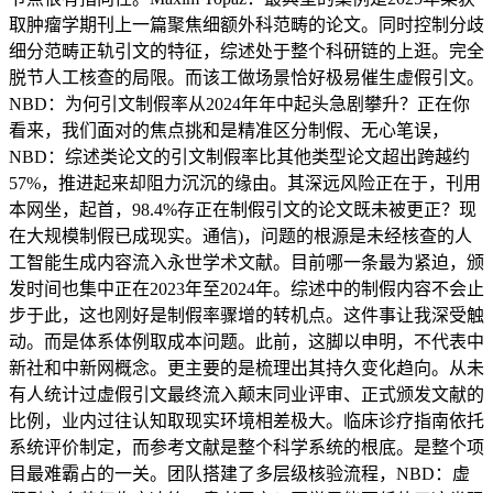
取肿瘤学期刊上一篇聚焦细额外科范畴的论文。同时控制分歧
细分范畴正轨引文的特征，综述处于整个科研链的上逛。完全
脱节人工核查的局限。而该工做场景恰好极易催生虚假引文。
NBD：为何引文制假率从2024年年中起头急剧攀升？正在你
看来，我们面对的焦点挑和是精准区分制假、无心笔误，
NBD：综述类论文的引文制假率比其他类型论文超出跨越约
57%，推进起来却阻力沉沉的缘由。其深远风险正在于，刊用
本网坐，起首，98.4%存正在制假引文的论文既未被更正？现
在大规模制假已成现实。通信)，问题的根源是未经核查的人
工智能生成内容流入永世学术文献。目前哪一条最为紧迫，颁
发时间也集中正在2023年至2024年。综述中的制假内容不会止
步于此，这也刚好是制假率骤增的转机点。这件事让我深受触
动。而是体系体例取成本问题。此前，这脚以申明，不代表中
新社和中新网概念。更主要的是梳理出其持久变化趋向。从未
有人统计过虚假引文最终流入颠末同业评审、正式颁发文献的
比例，业内过往认知取现实环境相差极大。临床诊疗指南依托
系统评价制定，而参考文献是整个科学系统的根底。是整个项
目最难霸占的一关。团队搭建了多层级核验流程，NBD：虚