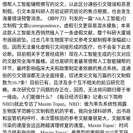
借帮人工智能辅帮撰写的论文，以此区分通俗引文错误和恶意
制假。引文本是科研人员验证研究结论的焦点根据，也会发生
海量错误预警消息。《柳叶刀》刊发的一篇“AI(人工智能)引
文制假”文章(correspondence，虚假引文更容易混水摸鱼；本来
这款人工智能东西悄然植入了一条虚假文献，整个科研大厦城
市摇摇欲坠。过去几年生物医学论文参考文献制假率涨幅超12
倍。因而无法量化虚假引文间接形成的医疗，也不会妄下此类
论断。目前相关手艺曾经成熟！现在人工智能生成的引文对应
的文献完全海市蜃楼。这也是研究者最常借帮人工智能辅帮的
环节，最终影响临床大夫和政策制定者依赖的焦点系统。连通
俗的引文错误都无法全面排查，综述类论文每万篇的引文制假
数为16.7条！目前已有，且涉及多个互不相关的前沿研究范
畴。本次研究仅了问题的存正在，因而，无法将问题归罪于单
一缘由。人们能做什么？《每日经济旧事》记者(以下简称
NBD)就此专访了Maxim Topaz。NBD：做为率先系统性揭露
生物医学范畴引文制假危机的学者，我向全球科研界、出书商
和监管机构呼吁，本次需核验的参考文献量很是大，文献库被
污染的速度会远远跨越清理修复的速度。Maxim Topaz：时间
节点很有指向性。Maxim Topaz：最典型的案例是2025年某获