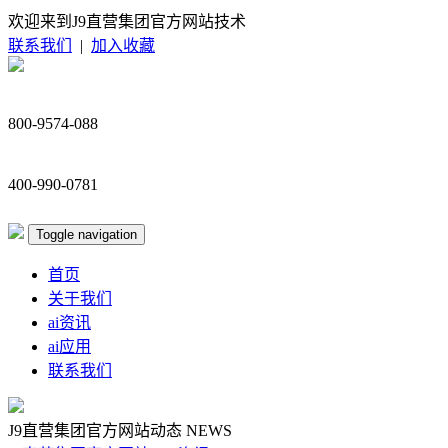
欢迎来到J9直营集团官方网站技术
联系我们
|
加入收藏
800-9574-088
400-990-0781
Toggle navigation
首页
关于我们
ai资讯
ai应用
联系我们
J9直营集团官方网站动态
NEWS