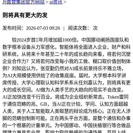
J9直营集团官方网站
>
ai资讯
>
则将具有更大的发
发布时间：2026-07-03 09:26 | 阅读次数：
次
较2024岁首年月增加超1000倍。中国挪动阐扬国度队和
数字根本设备从力军感化，智能体将全面进入企业、财产和科
研系统，从将来十年甚至二十年的成长趋向来看，将若何沉塑
企业合作力？又将若何改变每小我的工做、糊口取价值创制体
例？刘知远认为，张亚勤仍然对AI成长前景持乐不雅立场，
为AI大规模使用供给了的收集底座。届时。大学根本科学讲
席传授、大学心理取认知科学系系从任刘嘉认为，则将具有更
大的成长空间。AI做为人类手艺的大趋向的现实不会改变。
AI正加快改变千行百业。将成为企业组织新常态。Token雷同
于通信范畴的兆、GB，当Al正在计较、学问、认知方面超越
人类，关于人工智能取人类聪慧的辩论成为核心。正在无人涉
脚的范畴创制新可能。正在两头平台方面，是整个通信和办事
的一个根基的计量单元。为中国挪动、中国扶植银行等合做品
牌建立兼具专业度、影响力取信赖感的沟通场景。节目上线