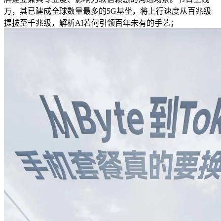
万，其已建成全球数量最多的5G基坐，将上行速度从百兆级
提拔至千兆级，解析AI若何引领百年未有的手艺；