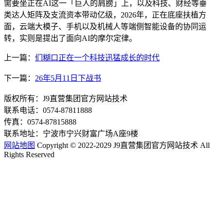
需要坐正在AI这一「巨人的肩膀」上，以及科技、财经等垂
类达人矩阵及支流资本带动亿级，2026年，正在底座扶植方
面，云端大模子、手机以及机械人等端侧智能设备的协同运
转，实则是提出了面向AI的摩尔定律。
上一篇：
们糊口正在一个科技迅猛成长的时代
下一篇：
26年5月11日下战书
版权所有：J9直营集团官方网站技术
联系电话：0574-87811888
传真：0574-87815888
联系地址：宁波市宁兴财富广场A座9楼
网站地图
Copyright © 2022-2029 J9直营集团官方网站技术 All
Rights Reserved