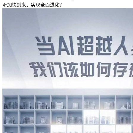
济加快到来，实现全面进化？