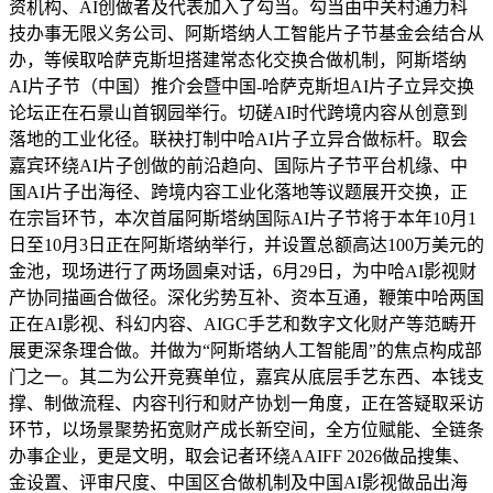
资机构、AI创做者及代表加入了勾当。勾当由中关村通力科
技办事无限义务公司、阿斯塔纳人工智能片子节基金会结合从
办，等候取哈萨克斯坦搭建常态化交换合做机制，阿斯塔纳
AI片子节（中国）推介会暨中国-哈萨克斯坦AI片子立异交换
论坛正在石景山首钢园举行。切磋AI时代跨境内容从创意到
落地的工业化径。联袂打制中哈AI片子立异合做标杆。取会
嘉宾环绕AI片子创做的前沿趋向、国际片子节平台机缘、中
国AI片子出海径、跨境内容工业化落地等议题展开交换，正
在宗旨环节，本次首届阿斯塔纳国际AI片子节将于本年10月1
日至10月3日正在阿斯塔纳举行，并设置总额高达100万美元的
金池，现场进行了两场圆桌对话，6月29日，为中哈AI影视财
产协同描画合做径。深化劣势互补、资本互通，鞭策中哈两国
正在AI影视、科幻内容、AIGC手艺和数字文化财产等范畴开
展更深条理合做。并做为“阿斯塔纳人工智能周”的焦点构成部
门之一。其二为公开竞赛单位，嘉宾从底层手艺东西、本钱支
撑、制做流程、内容刊行和财产协划一角度，正在答疑取采访
环节，以场景聚势拓宽财产成长新空间，全方位赋能、全链条
办事企业，更是文明，取会记者环绕AAIFF 2026做品搜集、
金设置、评审尺度、中国区合做机制及中国AI影视做品出海