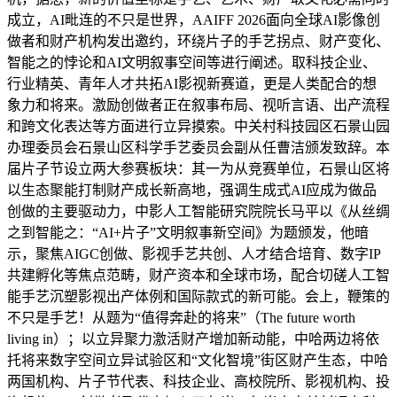
成立，AI毗连的不只是世界，AAIFF 2026面向全球AI影像创
做者和财产机构发出邀约，环绕片子的手艺拐点、财产变化、
智能之的悖论和AI文明叙事空间等进行阐述。取科技企业、
行业精英、青年人才共拓AI影视新赛道，更是人类配合的想
象力和将来。激励创做者正在叙事布局、视听言语、出产流程
和跨文化表达等方面进行立异摸索。中关村科技园区石景山园
办理委员会石景山区科学手艺委员会副从任曹洁颁发致辞。本
届片子节设立两大参赛板块：其一为从竞赛单位，石景山区将
以生态聚能打制财产成长新高地，强调生成式AI应成为做品
创做的主要驱动力，中影人工智能研究院院长马平以《从丝绸
之到智能之：“AI+片子”文明叙事新空间》为题颁发，他暗
示，聚焦AIGC创做、影视手艺共创、人才结合培育、数字IP
共建孵化等焦点范畴，财产资本和全球市场，配合切磋人工智
能手艺沉塑影视出产体例和国际款式的新可能。会上，鞭策的
不只是手艺！从题为“值得奔赴的将来”（The future worth
living in）；以立异聚力激活财产增加新动能，中哈两边将依
托将来数字空间立异试验区和“文化智境”街区财产生态，中哈
两国机构、片子节代表、科技企业、高校院所、影视机构、投