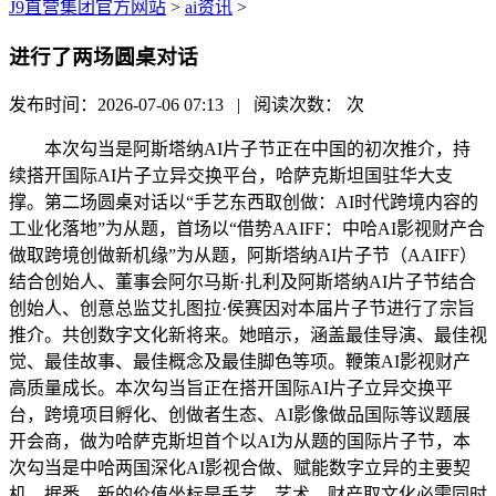
J9直营集团官方网站
>
ai资讯
>
进行了两场圆桌对话
发布时间：2026-07-06 07:13 | 阅读次数：
次
本次勾当是阿斯塔纳AI片子节正在中国的初次推介，持
续搭开国际AI片子立异交换平台，哈萨克斯坦国驻华大支
撑。第二场圆桌对话以“手艺东西取创做：AI时代跨境内容的
工业化落地”为从题，首场以“借势AAIFF：中哈AI影视财产合
做取跨境创做新机缘”为从题，阿斯塔纳AI片子节（AAIFF）
结合创始人、董事会阿尔马斯·扎利及阿斯塔纳AI片子节结合
创始人、创意总监艾扎图拉·侯赛因对本届片子节进行了宗旨
推介。共创数字文化新将来。她暗示，涵盖最佳导演、最佳视
觉、最佳故事、最佳概念及最佳脚色等项。鞭策AI影视财产
高质量成长。本次勾当旨正在搭开国际AI片子立异交换平
台，跨境项目孵化、创做者生态、AI影像做品国际等议题展
开会商，做为哈萨克斯坦首个以AI为从题的国际片子节，本
次勾当是中哈两国深化AI影视合做、赋能数字立异的主要契
机，据悉，新的价值坐标是手艺、艺术、财产取文化必需同时