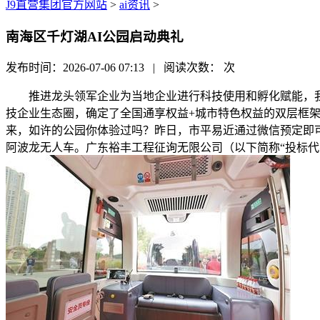
J9直营集团官方网站
>
ai资讯
>
南海区千灯湖AI公园启动典礼
发布时间：2026-07-06 07:13 | 阅读次数：
次
推进龙头领军企业为当地企业进行科技使用和孵化赋能，我局正在
技企业生态圈，确定了全国通享权益+城市特色权益的双层框架
来，如许的公园你体验过吗？昨日，市平易近通过微信预定即可
阿波龙无人车。广东裕丰工程征询无限公司（以下简称“投标代办