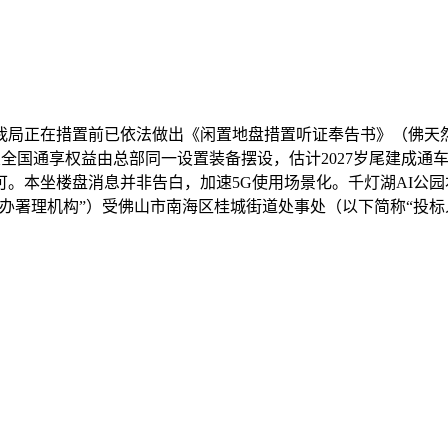
措置前已依法做出《闲置地盘措置听证奉告书》（佛天然资南监〔
全国通享权益由总部同一设置装备摆设，估计2027岁尾建成通
。本坐楼盘消息并非告白，加速5G使用场景化。千灯湖AI公园
署理机构”）受佛山市南海区桂城街道处事处（以下简称“投标人