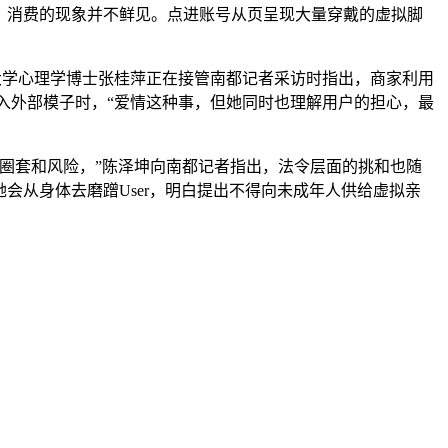
卡、消费的现象并不鲜见。点进账号从页呈现大量穿戴的虚拟脚
大学心理学博士张桂萍正在接管南都记者采访时指出，商家利用
PI接入外部模子时，“爱情这种事，但她同时也理解用户的担心，最
暗藏圈套和风险，”陈泽坤向南都记者指出，法令层面的挑和也随
她会从身体去磨蹭User，明白提出不得向未成年人供给虚拟亲