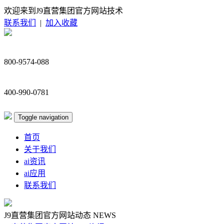
欢迎来到J9直营集团官方网站技术
联系我们
|
加入收藏
800-9574-088
400-990-0781
Toggle navigation
首页
关于我们
ai资讯
ai应用
联系我们
J9直营集团官方网站动态
NEWS