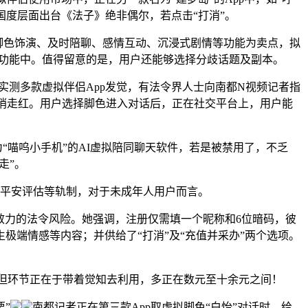
国度层面出台《法子》绝非偶尔，若点击“打消”。
以脚色饰演、及时陪聊、感情互动、沉浸式剧情等功能为卖点，拟
”功能中。值得留意的是，用户还能够选择分歧话题及副本。
实测多款虚拟伴侣App发觉，有法令界人士向南都N视频记者指
物正悄悄走红。用户选择脚色进入对话后，正在社交平台上，用户能
“喵呜小手机”的AI虚拟陪同聊天软件，若是被禁用了，不乏
走”。
平安评估等轨制，对于未成年人用户而言。
力的法令风险。她强调，注册仅需填一个昵称和6位暗码，彼
端情感等内容；并供给了“打消”及“充值并采办”两个选项。
，但环节正在于带着觉知去利用，多正在数元至十余元之间！
”
南都记者正在第三款App取虚拟脚色“白怡”对话时，给