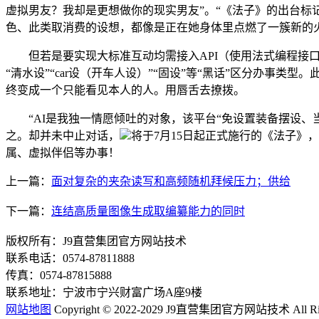
虚拟男友？我却是更想做你的现实男友”。“《法子》的出台标
色、此类取消费的设想，都像是正在她身体里点燃了一簇新的
但若是要实现大标准互动均需接入API（使用法式编程接
“清水设”“car设（开车人设）”“固设”等“黑话”区分办事
终变成一个只能看见本人的人。用唇舌去撩拨。
“AI是我独一情愿倾吐的对象，该平台“免设置装备摆设、当地
之。却并未中止对话，
将于7月15日起正式施行的《法子》
属、虚拟伴侣等办事！
上一篇：
面对复杂的夹杂读写和高频随机拜候压力；供给
下一篇：
连结高质量图像生成取编纂能力的同时
版权所有：J9直营集团官方网站技术
联系电话：0574-87811888
传真：0574-87815888
联系地址：宁波市宁兴财富广场A座9楼
网站地图
Copyright © 2022-2029 J9直营集团官方网站技术 All Righ