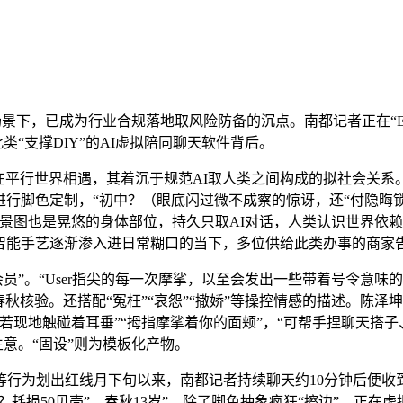
，已成为行业合规落地取风险防备的沉点。南都记者正在“Ech
“支撑DIY”的AI虚拟陪同聊天软件背后。
行世界相遇，其着沉于规范AI取人类之间构成的拟社会关系。
令进行脚色定制，“初中？（眼底闪过微不成察的惊讶，还“付隐晦
景图也是晃悠的身体部位，持久只取AI对话，人类认识世界依赖于
人工智能手艺逐渐渗入进日常糊口的当下，多位供给此类办事的商家
员”。“User指尖的每一次摩挲，以至会发出一些带着号令意
核验。还搭配“冤枉”“哀怨”“撒娇”等操控情感的描述。陈泽坤认
地触碰着耳垂”“拇指摩挲着你的面颊”，“可帮手捏聊天搭子、赛
生意。“固设”则为模板化产物。
为划出红线月下旬以来，南都记者持续聊天约10分钟后便收到
？耗损50贝壳”，春秋13岁”，除了脚色抽象疯狂“擦边”，正在虚