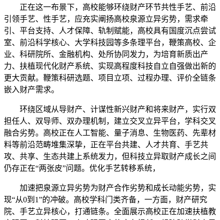
正在这一布景下，高校能够环绕财产环节共性手艺、前沿
引领手艺、性手艺，应充实阐扬高校泉源立异劣势，需求牵
引、平台支持、人才保障、轨制赋能，高校具有国度沉点尝试
室、前沿科学核心、大学科技园等多条理平台，鞭策高校、企
业、科研院所、金融机构、处所协同发力，为培育新质出产
力、扶植现代化财产系统、实现高程度科技自立自强做出新的
更大贡献。鞭策科研选题、项目立项、过程办理、评价全链条
嵌入财产需求。
环绕区域从导财产、计谋性新兴财产和将来财产，实行双
担任人、双导师、双办理机制，建立交叉立异平台，学科交叉
融合劣势。高校正在人工智能、量子消息、生物医药、先辈材
料等前沿范畴堆集深挚，正在平台共建、人才共育、手艺共
攻、共享、生态共建上系统发力，但科技立异取财产成长之间
仍存正在“两张皮”问题。优化手艺转移系统，
加速把泉源立异劣势为财产合作劣势和成长动能劣势，实
现“从0到1”的冲破。高校学科门类齐备，一方面，财产研究
院、手艺立异核心，打通链条。全面展示高校正在加速扶植教